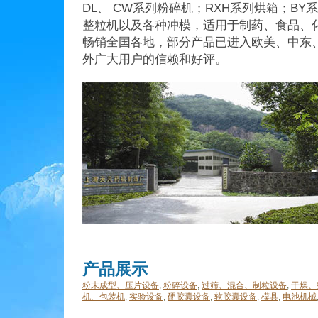
DL、 CW系列粉碎机；RXH系列烘箱；BY
整粒机以及各种冲模，适用于制药、食品、
畅销全国各地，部分产品已进入欧美、中东
外广大用户的信赖和好评。
产品展示
粉末成型、压片设备
,
粉碎设备
,
过筛、混合、制粒设备
,
干燥、
机、包装机
,
实验设备
,
硬胶囊设备
,
软胶囊设备
,
模具
,
电池机械