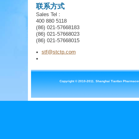
联系方式
Sales Tel :
400 880 5118
(86) 021-57668183
(86) 021-57668023
(86) 021-57668015
stf@stctp.com
Copyright © 2010-2011. Shanghai Tianfan Pharmaceu